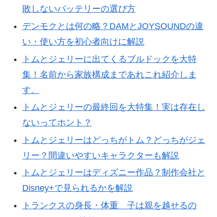
敗しないバッテリーの選び方
デンモクとは何の略？DAMとJOYSOUNDの違
い・使い方を初心者向けに解説
トムとジェリーに出てくるブルドックを大特
集！名前から家族構成まであれこれ紹介しま
す。
トムとジェリーの最終回を大特集！実は存在し
ないってホント？
トムとジェリーはどっちがトム？どっちがジェ
リー？間違いやすいキャラクターも解説
トムとジェリーはディズニー作品？制作会社と
Disney+で見られるかを解説
トランクスの身長・体重 子は親を越せるの