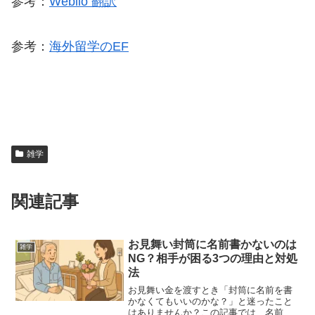
参考：
Weblio 翻訳
参考：
海外留学のEF
雑学
関連記事
お見舞い封筒に名前書かないのは
雑学
NG？相手が困る3つの理由と対処
法
お見舞い金を渡すとき「封筒に名前を書
かなくてもいいのかな？」と迷ったこと
はありませんか？この記事では、名前を