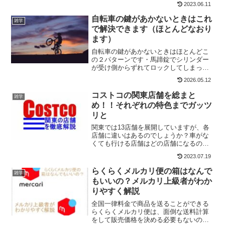
2023.06.11
人の入学、卒業年やこれから迎えるイベ
ントまで何年あるかなどを当時のニュー
自転車の鍵があかないときはこれ
雑学
スや流行も併せて解説していきたいと思
で解決できます（ほとんどなおり
います。
ます）
自転車の鍵があかないときはほとんどこ
の２パターンです・馬蹄錠でシリンダー
が受け側からずれてロックしてしまっ
た・U字ロックで鍵穴部分を地面の近くに
2026.05.12
おき雨や泥が鍵穴に入り鍵が回らない私
も同じ経験を何度もしすぐに解決できる
コストコの関東店舗を総まと
雑学
ようになりましたので説明していきたい
め！！それぞれの特色までガッツ
と思います
リと
関東では13店舗を展開していますが、各
店舗に違いはあるのでしょうか？車がな
くても行ける店舗はどの店舗になるので
しょうか？各店舗のごとの特色と情報を
2023.07.19
ガッツリと解説していきたいと思いま
す。この記事はこんな方におすすめで
らくらくメルカリ便の箱はなんで
雑学
す。関東に展開している店舗の特徴を知
もいいの？メルカリ上級者がわか
りたい車がなくても行ける店舗を知りた
りやすく解説
い売り場面積が一番広い店舗を知りたい
全国一律料金で商品を送ることができる
らくらくメルカリ便は、面倒な送料計算
をして販売価格を決める必要もないので