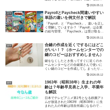
書くべき理由から封筒の正しい書き方、
2026.05.11
中袋の使い方、水引マナー、金額の相場
まで幅広く紹介。会社の上司はもちろ
PayrollとPaycheck間違いやすい
雑学
ん、友人や親戚、ご近所などあらゆる関
単語の違いを例文付きで解説
係に対応した内容です。
「Payroll」と「Paycheck」、違いを正し
く理解していますか？「Payroll」は企業
の給与管理、「Paycheck」は受け取る給
料そのもの。本記事では、それぞれの意
2026.05.11
味や日常会話での使い方を例文付きでわ
かりやすく解説。仕事や英会話で役立つ
合鍵の作成を近くでするにはどこ
雑学
知識を今すぐチェック！
がいい！？（ホームセンターでの
鍵のコピーはおすすめしません）
鍵をなくしたとき焦ってすぐに近くのホ
ームセンターなどの合鍵屋さんで使いに
くい鍵のコピーを作成してし まったり。
危険な方法で鍵を探してしまったりとあ
2026.05.12
まり良いことがありません。 鍵を実際に
なくしてしまった筆者の経験をもとにど
1963年（昭和38年）生まれの年
雑学
う合鍵の作成をすれば安心かあとあとの
齢は？年齢早見表と入学、卒業年
ことを考えながら詳しく説明
も解説
日本でテレビアニメ第1号となる鉄腕アト
ムが放送された1963年（昭和38年）に生
まれた人の年齢は現在何歳になるのでし
ょうか？1963年（昭和38年）に生まれた