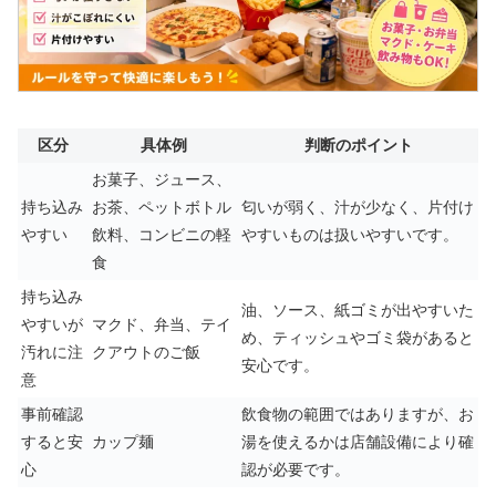
区分
具体例
判断のポイント
お菓子、ジュース、
持ち込み
お茶、ペットボトル
匂いが弱く、汁が少なく、片付け
やすい
飲料、コンビニの軽
やすいものは扱いやすいです。
食
持ち込み
油、ソース、紙ゴミが出やすいた
やすいが
マクド、弁当、テイ
め、ティッシュやゴミ袋があると
汚れに注
クアウトのご飯
安心です。
意
事前確認
飲食物の範囲ではありますが、お
すると安
カップ麺
湯を使えるかは店舗設備により確
心
認が必要です。