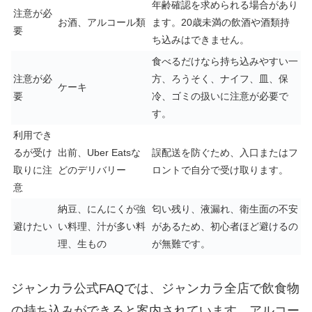
年齢確認を求められる場合があり
注意が必
お酒、アルコール類
ます。20歳未満の飲酒や酒類持
要
ち込みはできません。
食べるだけなら持ち込みやすい一
注意が必
方、ろうそく、ナイフ、皿、保
ケーキ
要
冷、ゴミの扱いに注意が必要で
す。
利用でき
るが受け
出前、Uber Eatsな
誤配送を防ぐため、入口またはフ
取りに注
どのデリバリー
ロントで自分で受け取ります。
意
納豆、にんにくが強
匂い残り、液漏れ、衛生面の不安
避けたい
い料理、汁が多い料
があるため、初心者ほど避けるの
理、生もの
が無難です。
ジャンカラ公式FAQでは、ジャンカラ全店で飲食物
の持ち込みができると案内されています。アルコー