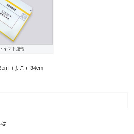
：ヤマト運輸
cm（よこ）34cm
ニは