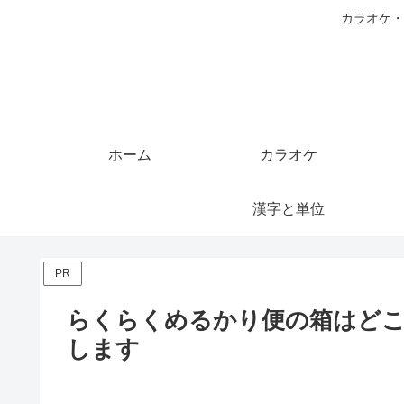
カラオケ・
ホーム
カラオケ
漢字と単位
PR
らくらくめるかり便の箱はど
します