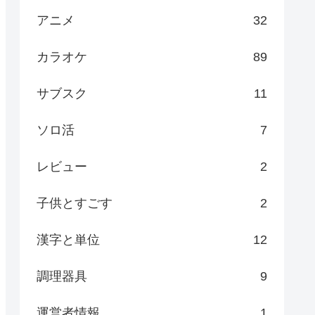
アニメ
32
カラオケ
89
サブスク
11
ソロ活
7
レビュー
2
子供とすごす
2
漢字と単位
12
調理器具
9
運営者情報
1