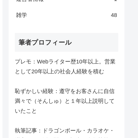
雑学
48
筆者プロフィール
プレモ：Webライター歴10年以上。営業
として20年以上の社会人経験を積む
恥ずかしい経験：遵守をお客さんに自信
満々で（そんしゅ）と１年以上説明して
いたこと
執筆記事：ドラゴンボール・カラオケ・