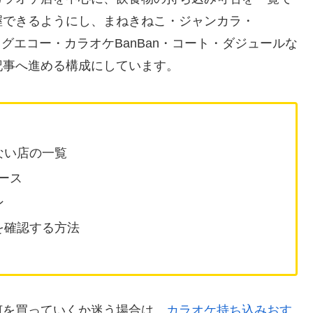
握できるようにし、まねきねこ・ジャンカラ・
ッグエコー・カラオケBanBan・コート・ダジュールな
記事へ進める構成にしています。
ない店の一覧
ース
ン
を確認する方法
何を買っていくか迷う場合は、
カラオケ持ち込みおす