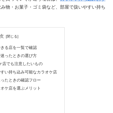
飲み物・お菓子・ゴミ袋など、部屋で扱いやすい持ち
次
できる店を一覧で確認
で迷ったときの選び方
ケ店でも注意したいもの
やすい持ち込み可能なカラオケ店
迷ったときの確認フロー
ラオケ店を選ぶメリット