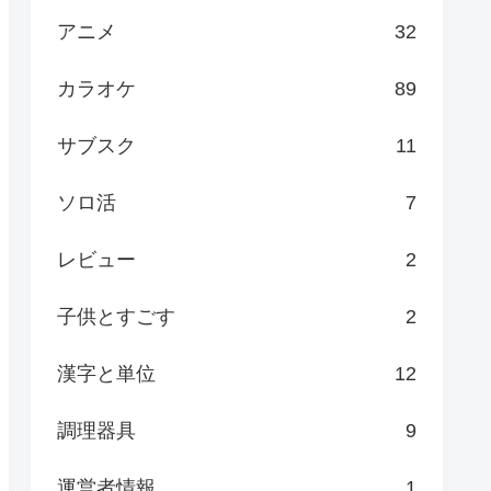
アニメ
32
カラオケ
89
サブスク
11
ソロ活
7
レビュー
2
子供とすごす
2
漢字と単位
12
調理器具
9
運営者情報
1