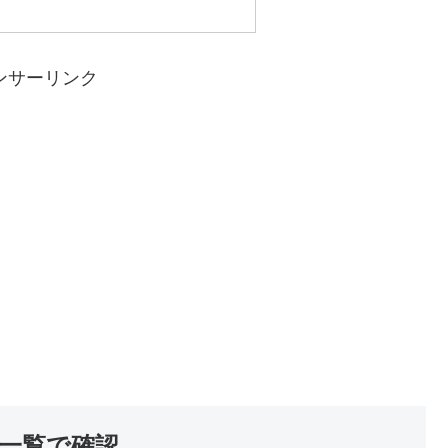
ンサーリンク
一覧で確認