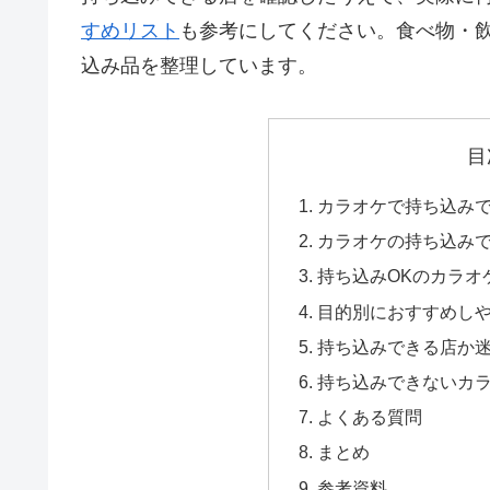
すめリスト
も参考にしてください。食べ物・
込み品を整理しています。
目
カラオケで持ち込み
カラオケの持ち込み
持ち込みOKのカラオ
目的別におすすめし
持ち込みできる店か
持ち込みできないカ
よくある質問
まとめ
参考資料