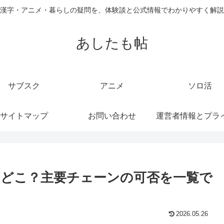
漢字・アニメ・暮らしの疑問を、体験談と公式情報でわかりやすく解説
あしたも帖
サブスク
アニメ
ソロ活
サイトマップ
お問い合わせ
どこ？主要チェーンの可否を一覧で
2026.05.26