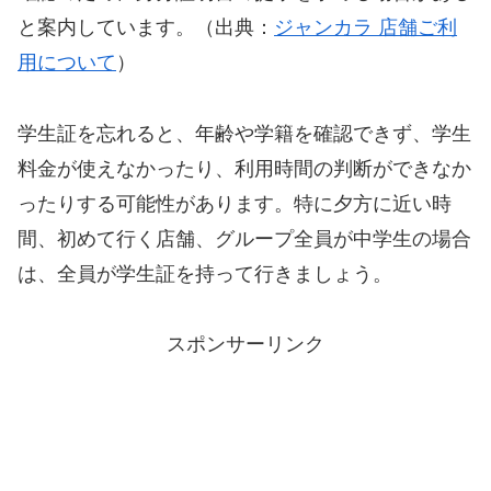
と案内しています。（出典：
ジャンカラ 店舗ご利
用について
）
学生証を忘れると、年齢や学籍を確認できず、学生
料金が使えなかったり、利用時間の判断ができなか
ったりする可能性があります。特に夕方に近い時
間、初めて行く店舗、グループ全員が中学生の場合
は、全員が学生証を持って行きましょう。
スポンサーリンク