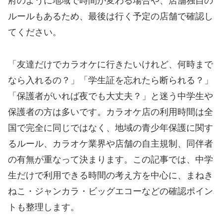
府のように地域で時間が変わる場合や、店舗独自の
ルールもあるため、最後は行く予定の店舗で確認し
てください。
「友達だけでカラオケに行きたいけれど、何時まで
なら入れるの？」「学生証を忘れたら断られる？」
「保護者がいれば夜でも大丈夫？」と迷う中学生や
保護者の方は多いです。カラオケ店の利用時間は全
国で完全に同じではなく、地域の青少年保護に関す
るルール、カラオケ業界や店舗の自主規制、同伴者
の有無が重なって決まります。この記事では、中学
生だけで利用できる時間の考え方を中心に、まねき
ねこ・ジャンカラ・ビッグエコーなどの確認ポイン
トも整理します。