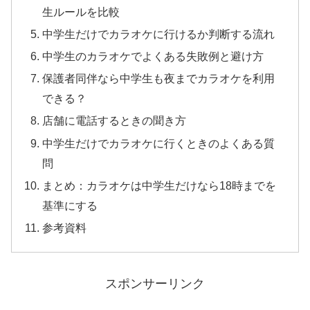
生ルールを比較
中学生だけでカラオケに行けるか判断する流れ
中学生のカラオケでよくある失敗例と避け方
保護者同伴なら中学生も夜までカラオケを利用
できる？
店舗に電話するときの聞き方
中学生だけでカラオケに行くときのよくある質
問
まとめ：カラオケは中学生だけなら18時までを
基準にする
参考資料
スポンサーリンク