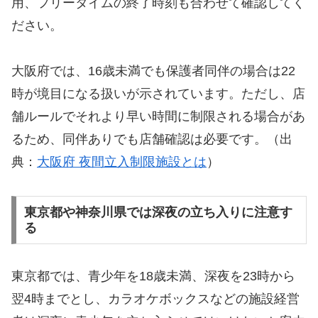
用、フリータイムの終了時刻も合わせて確認してく
ださい。
大阪府では、16歳未満でも保護者同伴の場合は22
時が境目になる扱いが示されています。ただし、店
舗ルールでそれより早い時間に制限される場合があ
るため、同伴ありでも店舗確認は必要です。（出
典：
大阪府 夜間立入制限施設とは
）
東京都や神奈川県では深夜の立ち入りに注意す
る
東京都では、青少年を18歳未満、深夜を23時から
翌4時までとし、カラオケボックスなどの施設経営