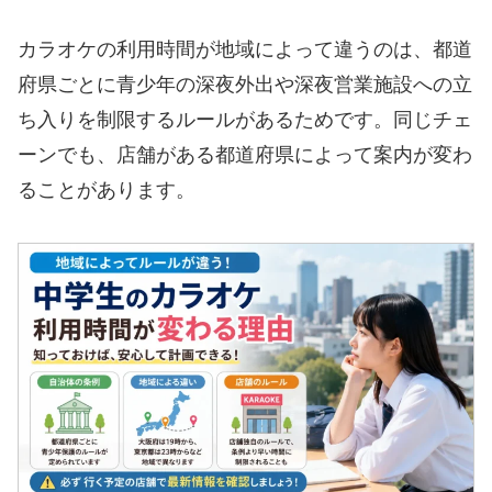
カラオケの利用時間が地域によって違うのは、都道
府県ごとに青少年の深夜外出や深夜営業施設への立
ち入りを制限するルールがあるためです。同じチェ
ーンでも、店舗がある都道府県によって案内が変わ
ることがあります。