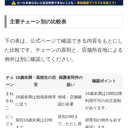
主要チェーン別の比較表
下の表は、公式ページで確認できる内容をもとにし
た比較です。チェーンの原則と、店舗所在地による
例外は別に確認してください。
チェ
18歳未満・高校生の目
保護者同伴の
確認ポイント
ーン
安
扱い
まね
16歳未満は18時以降
18歳未満は地域条例等
地域・店舗確
きね
利用不可の自主規制
に従う
認が必要
こ
があります。
ビッ
原則23時ま
原則18歳未満は22時
府県別の例外を必ず
グエ
で。ただし府
まで
確認します。