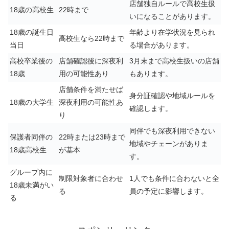
店舗独自ルールで高校生扱
18歳の高校生
22時まで
いになることがあります。
18歳の誕生日
年齢より在学状況を見られ
高校生なら22時まで
当日
る場合があります。
高校卒業後の
店舗確認後に深夜利
3月末まで高校生扱いの店舗
18歳
用の可能性あり
もあります。
店舗条件を満たせば
身分証確認や地域ルールを
18歳の大学生
深夜利用の可能性あ
確認します。
り
同伴でも深夜利用できない
保護者同伴の
22時または23時まで
地域やチェーンがありま
18歳高校生
が基本
す。
グループ内に
制限対象者に合わせ
1人でも条件に合わないと全
18歳未満がい
る
員の予定に影響します。
る