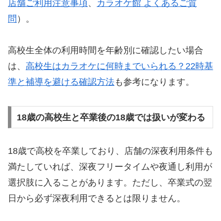
店舗ご利用注意事項
、
カラオケ館 よくあるご質
問
）。
高校生全体の利用時間を年齢別に確認したい場合
は、
高校生はカラオケに何時までいられる？22時基
準と補導を避ける確認方法
も参考になります。
18歳の高校生と卒業後の18歳では扱いが変わる
18歳で高校を卒業しており、店舗の深夜利用条件も
満たしていれば、深夜フリータイムや夜通し利用が
選択肢に入ることがあります。ただし、卒業式の翌
日から必ず深夜利用できるとは限りません。