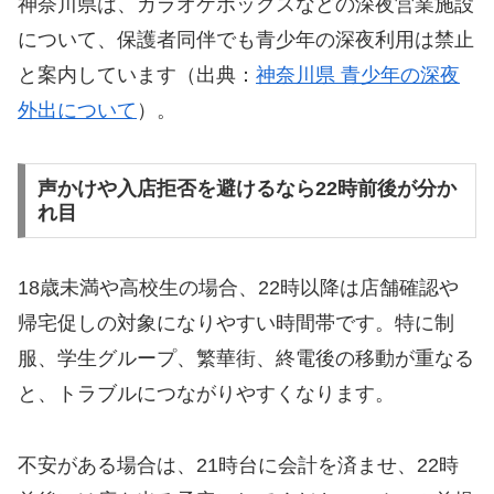
神奈川県は、カラオケボックスなどの深夜営業施設
について、保護者同伴でも青少年の深夜利用は禁止
と案内しています（出典：
神奈川県 青少年の深夜
外出について
）。
声かけや入店拒否を避けるなら22時前後が分か
れ目
18歳未満や高校生の場合、22時以降は店舗確認や
帰宅促しの対象になりやすい時間帯です。特に制
服、学生グループ、繁華街、終電後の移動が重なる
と、トラブルにつながりやすくなります。
不安がある場合は、21時台に会計を済ませ、22時