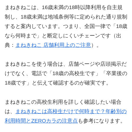
まねきねこは、16歳未満の18時以降利用を自主規
制し、18歳未満は地域条例等に定められた通り規制
すると案内しています。つまり、全国一律で「18歳
なら何時まで」と断定しにくいチェーンです（出
典：
まねきねこ 店舗利用上のご注意
）。
まねきねこを使う場合は、店舗ページや店頭掲示だ
けでなく、電話で「18歳の高校生です」「卒業後の
18歳です」と伝えて確認するのが確実です。
まねきねこの高校生利用を詳しく確認したい場合
は、
まねきねこは高校生だけで何時まで？年齢別の
利用時間とZEROカラの注意点
も参考になります。