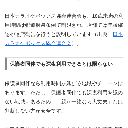
日本カラオケボックス協会連合会も、18歳未満の利
用時間は都道府県条例で制限され、店舗では年齢確
認や退店勧告を行うと説明しています（出典：
日本
カラオケボックス協会連合会
）。
保護者同伴でも深夜利用できるとは限らない
保護者同伴なら利用時間が延びる地域やチェーンは
あります。ただし、保護者同伴でも深夜利用を認め
ない地域もあるため、「親が一緒なら大丈夫」とは
判断しない方が安全です。