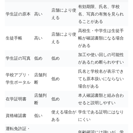
有効期限、氏名、学校
店舗により使
学生証の原本
高い
名、写真の有無を見られ
える
ることがある
高校生・中学生は生徒手
店舗により使
生徒手帳
高い
帳が確認書類になる場合
える
がある
加工や使い回しの可能性
学生証の写真
低め
低め
があるため断られやすい
氏名と学校名が表示でき
学校アプリ・
店舗判
低め
ても原本扱いにならない
学生ポータル
断
場合がある
店舗判
本人確認書類と組み合わ
在学証明書
低め
断
せると説明しやすい
使える場合が
学生である証明にはなり
資格確認書
低い
ある
にくい
運転免許証・
年齢確認には強いが、学