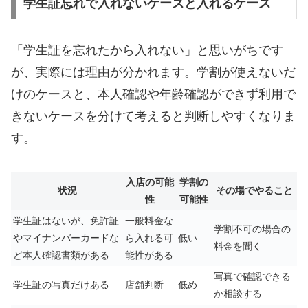
学生証忘れで入れないケースと入れるケース
「学生証を忘れたから入れない」と思いがちです
が、実際には理由が分かれます。学割が使えないだ
けのケースと、本人確認や年齢確認ができず利用で
きないケースを分けて考えると判断しやすくなりま
す。
入店の可能
学割の
状況
その場でやること
性
可能性
学生証はないが、免許証
一般料金な
学割不可の場合の
やマイナンバーカードな
ら入れる可
低い
料金を聞く
ど本人確認書類がある
能性がある
写真で確認できる
学生証の写真だけある
店舗判断
低め
か相談する