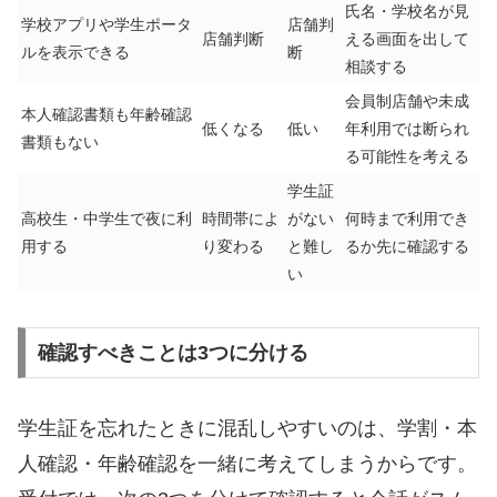
氏名・学校名が見
学校アプリや学生ポータ
店舗判
店舗判断
える画面を出して
ルを表示できる
断
相談する
会員制店舗や未成
本人確認書類も年齢確認
低くなる
低い
年利用では断られ
書類もない
る可能性を考える
学生証
高校生・中学生で夜に利
時間帯によ
がない
何時まで利用でき
用する
り変わる
と難し
るか先に確認する
い
確認すべきことは3つに分ける
学生証を忘れたときに混乱しやすいのは、学割・本
人確認・年齢確認を一緒に考えてしまうからです。