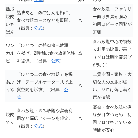
熟成
食べ放題・ファミリ
熟成肉と土鍋ごはんを軸に、
焼肉
ー向け要素が強め。
食べ放題コースなどを展開。
△
いち
初回はピーク回避が
（出典：
公式
）
ばん
無難
食べ放題中心で複数
ワン
「ひとつ上の焼肉食べ放題」
人利用の比重が高い
カル
を掲げ、2時間の食べ放題体験
△
（ソロは時間帯選び
ビ
を提供。（出典：
公式
）
が効く）
「ひとつ上の食べ放題」を掲
上質空間＋家族・大
あぶ
げ、テーブルオーダー式で上
切な人の文脈が強
△
りや
質空間を訴求。（出典：
公
い。ソロは落ち着く
式
）
席か確認
宴会・食べ放題の導
食べ放題・飲み放題や宴会利
焼肉
線が目立つため、初
用など幅広いシーンを想定。
△
でん
回ソロは空いている
（出典：
公式
）
時間が安心