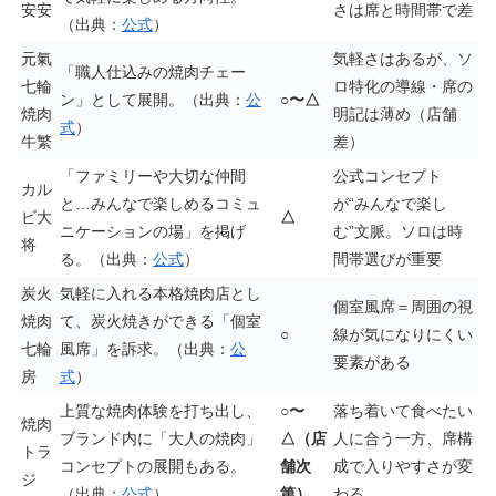
安安
さは席と時間帯で差
（出典：
公式
）
元氣
気軽さはあるが、ソ
「職人仕込みの焼肉チェー
七輪
ロ特化の導線・席の
ン」として展開。（出典：
公
○〜△
焼肉
明記は薄め（店舗
式
）
牛繁
差）
「ファミリーや大切な仲間
公式コンセプト
カル
と…みんなで楽しめるコミュ
が“みんなで楽し
ビ大
△
ニケーションの場」を掲げ
む”文脈。ソロは時
将
る。（出典：
公式
）
間帯選びが重要
炭火
気軽に入れる本格焼肉店とし
個室風席＝周囲の視
焼肉
て、炭火焼きができる「個室
○
線が気になりにくい
七輪
風席」を訴求。（出典：
公
要素がある
房
式
）
上質な焼肉体験を打ち出し、
○〜
落ち着いて食べたい
焼肉
ブランド内に「大人の焼肉」
△（店
人に合う一方、席構
トラ
コンセプトの展開もある。
舗次
成で入りやすさが変
ジ
（出典：
公式
）
第）
わる