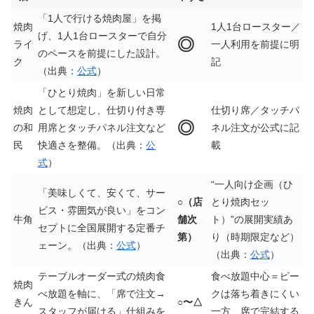
「1人で行ける焼肉屋」を掲
焼肉
1人1台ロースター／
げ、1人1台ロースターで自分
◎
ライ
一人利用を前提に明
のペースを前提にした設計。
ク
記
（出典：
公式
）
「ひとり焼肉」を新しい日常
焼肉
として想定し、仕切り付き専
仕切り席／タッチパ
◎
の和
用席とタッチパネル注文など
ネル注文が公式に記
民
快適さを整備。（出典：
公
載
式
）
“一人向け企画（ひ
「美味しくて、安くて、サー
○（店
とり焼肉セッ
ビス・雰囲気が良い」をコン
牛角
舗次
ト）”の展開実績あ
セプトに全国展開する定番チ
第）
り（時期限定など）
ェーン。（出典：
公式
）
（出典：
公式
）
テーブルオーダー式の焼肉食
食べ放題中心＝ピー
焼肉
べ放題を軸に、「席で注文→
クは落ち着きにくい
きん
○〜△
スタッフが届ける」仕組みを
一方、席で完結する