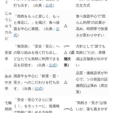
ぐ
打ち出す。（出典：
公式
）
注文方式
じゅ
「焼肉をもっと楽しく、もっ
食べ放題中心で“団
うじ
と身近に。」を掲げ、食べ放
らん利用”の比重が
ゅう
△
題を中心に展開。（出典：
公
高め。時間帯で快適
カル
式
）
さが変わりやすい
ビ
「無添加」「安全・安心」へ
○〜
方針として“誰でも
安楽
の取り組みを強く打ち出し、
△（店
気軽に”だが、席構
亭
どなたでも気軽に利用できる
舗次
成は店舗差が出やす
店を目指す。（出典：
公式
）
第）
い
品質・価格訴求が中
あみ
国産牛を中心に「鮮度・質・
心で、ソロ前提の設
やき
安さ」へのこだわりを打ち出
△
備明記は薄め（席次
亭
す。（出典：
公式
）
第）
「安全・安心でさらに安
七輪
“気軽さ・安さ”は強
く！」をモットーに、低価格
焼肉
○〜△
いが、落ち着きやす
で気軽に楽しめる方向性。