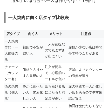
追加」のほうがペースは作りやすい（初回）
一人焼肉に向く店タイプ比較表
店タイプ
向く人
メリット
注意点
一人焼肉
一人が前提な
専門・一
初回で不安が
席数が少ない店は時間
ので気まずさ
人前提の
強い人
帯で待つことがある
が出にくい
店
チェーン
注文が簡単
価格と入りや
店舗によりカウンター
（カウン
で、心理的ハ
すさ重視の人
の有無が違う
ター有）
ードルが低い
街の焼肉
静かに食べた
落ち着ける店
席の構造で一人が難し
店（個人
い人、常連化
に当たると満
い店もあるので事前確
店）
したい人
足度が高い
認が安全
初回は慌ただしくなり