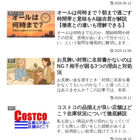
が原因です。温度が高い⇒乳酸菌が活発
2026.05.12
になる（酸っぱくなる）塩分が薄い⇒乳
酸菌が活発になる（酸っぱくなる）水分
オールは何時まで？朝まで過ごす
漢字と単位
が多い⇒乳酸菌が活発になる（酸っぱく
時間帯と意味をAI諭吉君が解説
なる）
【徹夜との違いも理解できる】
オールは何時までなのか、開始時間や終
了の目安、意味があいまいで分かりにく
い…という疑問を徹底的に解消します。
本記事では、オールの一般的な時間帯
2025.12.06
（22〜24時開始・5〜7時終了）、楽しむ
目的と義務的な徹夜との違い、安全に過
お見舞い封筒に名前書かないのは
雑学
ごすための注意点、未成年の深夜外出を
NG？相手が困る3つの理由と対処
めぐる条例までAI諭吉君が分かりやすく
法
解説。
お見舞い金を渡すとき「封筒に名前を書
かなくてもいいのかな？」と迷ったこと
はありませんか？この記事では、名前を
書くべき理由から封筒の正しい書き方、
2026.05.11
中袋の使い方、水引マナー、金額の相場
まで幅広く紹介。会社の上司はもちろ
コストコの品揃えが良い店舗はど
雑学
ん、友人や親戚、ご近所などあらゆる関
こ？在庫状況について徹底解説
係に対応した内容です。
私も欲しい商品が売り切れになっていて
とても悔しい思いをした経験がありま
す。結局欲しい欲求に負けてコストコ周
りをする羽目に…そもそもコストコは店
2024.08.16