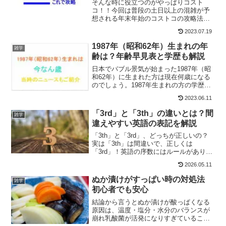
そんな時に役立つのがやっぱりコスト
コ！！今回は普段の土日以上の混雑が予
想される年末年始のコストコの攻略法や
いつまで混雑が続くかについてご説明し
2023.07.19
たいと思います。この記事はこんな方に
おすすめです。コストコの年末年始の営
1987年（昭和62年）生まれの年
雑学
業時間を知りたい年末年始にコストコで
齢は？年齢早見表と学歴も解説
効率よく買い物したいコストコの年末年
始の空いている時間を知りたい
日本でバブル景気が始まった1987年（昭
和62年）に生まれた方は現在何歳になる
のでしょう。1987年生まれの方の学歴や
これから迎えるイベントまで何年かなど
2023.06.11
を当時のニュースや流行もあわせて解説
していきたいと思います。
「3rd」と「3th」の違いとは？間
雑学
違えやすい英語の表記を解説
「3th」と「3rd」、どっちが正しいの？
実は「3th」は間違いで、正しくは
「3rd」！英語の序数にはルールがあり、
間違えるとちょっと恥ずかしいことも。
2026.05.11
本記事では、「3rd」の正しい使い方や
「3th」の誤りが広まった理由を、わかり
ぬか漬けがすっぱい時の対処法
雑学
やすく解説します！
初心者でも安心
結論から言うとぬか漬けが酸っぱくなる
原因は、温度・塩分・水分のバランスが
崩れ乳酸菌が活発になりすぎていること