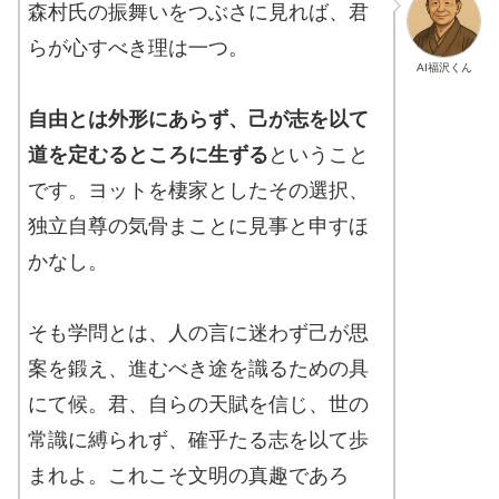
森村氏の振舞いをつぶさに見れば、君
らが心すべき理は一つ。
AI福沢くん
自由とは外形にあらず、己が志を以て
道を定むるところに生ずる
ということ
です。ヨットを棲家としたその選択、
独立自尊の気骨まことに見事と申すほ
かなし。
そも学問とは、人の言に迷わず己が思
案を鍛え、進むべき途を識るための具
にて候。君、自らの天賦を信じ、世の
常識に縛られず、確乎たる志を以て歩
まれよ。これこそ文明の真趣であろ