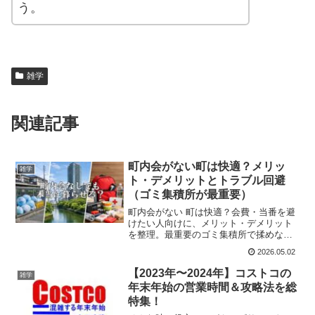
う。
雑学
関連記事
町内会がない町は快適？メリッ
雑学
ト・デメリットとトラブル回避
（ゴミ集積所が最重要）
町内会がない 町は快適？会費・当番を避
けたい人向けに、メリット・デメリット
を整理。最重要のゴミ集積所で揉めない
確認術、防災・地域情報の代替ルート、
2026.05.02
加入強制の誤解まで解説。自治体→不動
産→現地の質問テンプレ付きチェックリ
【2023年〜2024年】コストコの
雑学
ストで失敗を防ぎます。
年末年始の営業時間＆攻略法を総
特集！