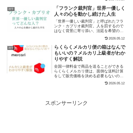
舗によって品揃えが良い店と悪い店が存
在するのでしょうか？また、商品の在庫
「フランク裁判官」世界一優しく
雑学
がなくなる前に購入することはできるの
人々の心を動かし続けた人生
でしょうか？悔しい思いをした筆者が調
べてみました。
「世界一優しい裁判官」と呼ばれたフラ
ンク・カプリオ裁判官。人を罰するので
はなく背景に寄り添い、法廷を希望の場
に変えた姿はYouTubeでも話題に。2025
2026.05.12
年に88歳で逝去しましたが、その哲学と
温かな言葉は今も世界中の人々に生き続
らくらくメルカリ便の箱はなんで
雑学
けています。
もいいの？メルカリ上級者がわか
りやすく解説
全国一律料金で商品を送ることができる
らくらくメルカリ便は、面倒な送料計算
をして販売価格を決める必要もないので
重宝される発送方法です。しかしながら
2026.05.12
発送の方法が多くて少しわかりにくいと
いったマイナスな面もあります。特に
「どんな箱でもらくらくメルカリ便とし
て発送することができるのか？」
スポンサーリンク