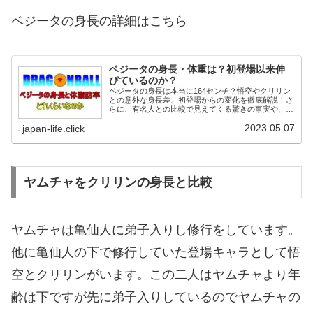
ベジータの身長の詳細はこちら
ベジータの身長・体重は？初登場以来伸
びているのか？
ベジータの身長は本当に164センチ？悟空やクリリン
との意外な身長差、初登場からの変化を徹底解説！さ
らに、有名人との比較で見えてくる驚きの事実や、戦
闘民族としての体脂肪率や筋肉量の秘密も徹底公開。
2023.05.07
ベジータファンも納得の充実した内容で、あなたの知
japan-life.click
らないベジータの姿がここに！
ヤムチャをクリリンの身長と比較
ヤムチャは亀仙人に弟子入りし修行をしています。
他に亀仙人の下で修行していた登場キャラとして悟
空とクリリンがいます。この二人はヤムチャより年
齢は下ですが先に弟子入りしているのでヤムチャの