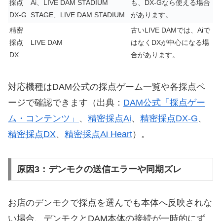
採点
Ai、LIVE DAM STADIUM
も、DX-Gなら使える場合
DX-G
STAGE、LIVE DAM STADIUM
があります。
精密
古いLIVE DAMでは、Aiで
採点
LIVE DAM
はなくDXが中心になる場
DX
合があります。
対応機種はDAM公式の採点ゲーム一覧や各採点ペ
ージで確認できます（出典：
DAM公式「採点ゲー
ム・コンテンツ」
、
精密採点Ai
、
精密採点DX-G
、
精密採点DX
、
精密採点Ai Heart
）。
原因3：デンモクの送信エラーや同期ズレ
お店のデンモクで採点を選んでも本体へ反映されな
い場合、デンモクとDAM本体の接続が一時的にず