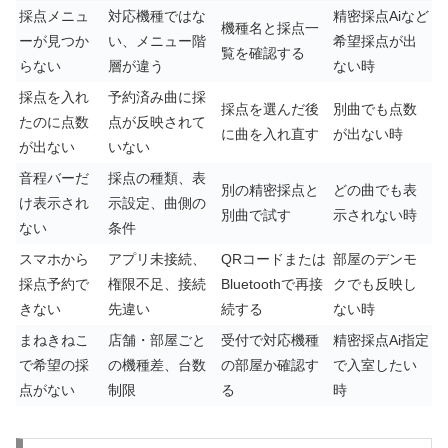
採点メニュ
対応機種ではな
精密採点Aiなど
機種名と採点一
ーが見つか
い、メニュー階
希望採点が出
覧を確認する
らない
層が違う
ない時
採点を入れ
予約済み曲に採
採点を選んだ後
別曲でも点数
たのに点数
点が反映されて
に曲を入れ直す
が出ない時
が出ない
いない
音程バーだ
採点の種類、表
別の精密採点と
どの曲でも表
け表示され
示設定、曲側の
別曲で試す
示されない時
ない
条件
スマホから
アプリ未接続、
QRコードまたは
部屋のデンモ
採点予約で
権限不足、接続
Bluetoothで再接
クでも反映し
きない
先違い
続する
ない時
まねきねこ
店舗・部屋ごと
受付で対応機種
精密採点Ai指定
で希望の採
の機種差、台数
の部屋か確認す
で入室したい
点がない
制限
る
時