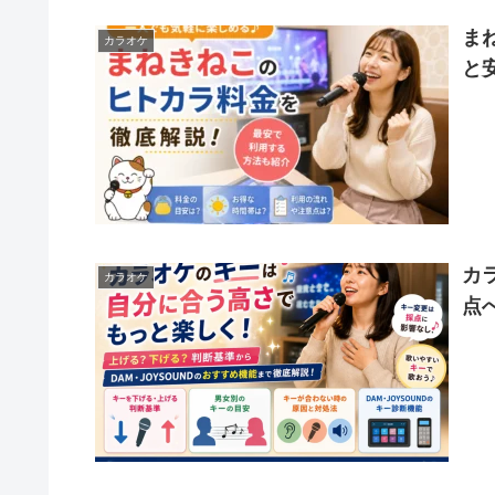
ま
カラオケ
と
カ
カラオケ
点